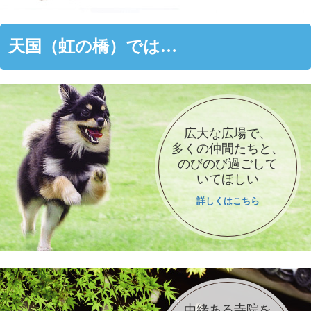
天国（虹の橋）では…
広大な広場で、
多くの仲間たちと、
のびのび過ごして
いてほしい
詳しくはこちら
由緒ある寺院を