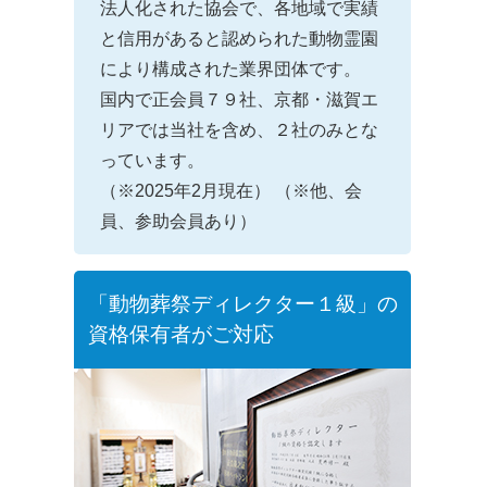
法人化された協会で、各地域で実績
と信用があると認められた動物霊園
により構成された業界団体です。
国内で正会員７９社、京都・滋賀エ
リアでは当社を含め、２社のみとな
っています。
（※2025年2月現在） （※他、会
員、参助会員あり）
「動物葬祭ディレクター１級」の
資格保有者がご対応